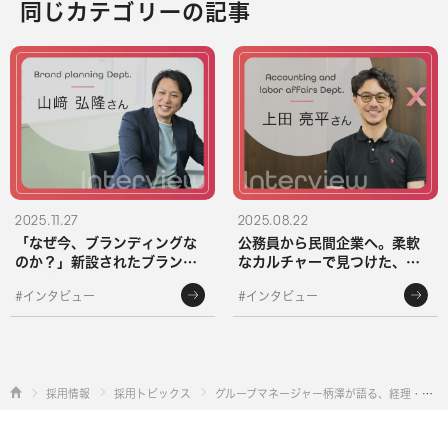
同じカテゴリーの記事
2025.11.27
2025.08.22
「なぜ今、ブランディングな
公務員から民間企業へ。柔軟
のか？」新設されたブランド
なカルチャーで見つけた、自
企画グループのGMが語る、
分らしい働き方——上田亮平
#インタビュー
#インタビュー
ACの未来と戦略
が語るキャリアの現在地
採用情報
採用トピックス
グループマネージャー柄澤が語る、経理・労務管理支援グループの取り組みと変革への道のり