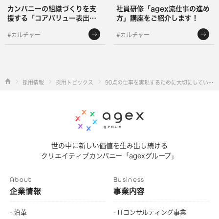
カンパニーの組織づくりを支
社員研修「agex流仕事の進め
援する「コアバリュー表出化
方」講座をご紹介します！
プロジェクト」 をご紹介しま
#カルチャー
#カルチャー
す！
採用情報
採用トピックス
90点の仕事を実現するために大切にしている3つの考え方
世の中に新しい価値を生み出し続ける
クリエイティブカンパニー「agexグループ」
About
Business
企業情報
事業内容
- 沿革
- ITコンサルティング事業