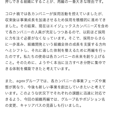
押しできる組織にすることが、再編の一番大きな理由です。
コロナ禍では各カンパニーが採用活動を控えていましたが、
収束後は事業成長を加速させるため採用を積極的に進めてき
ました。その結果、現在はエイジェックスカンパニーズを含め
て各カンパニーの人員が充足しつつあるので、以前ほど採用
に力を注ぐ必要がなくなっています。そこで、採用からさら
に一歩進み、組織開発という組織全体の成長を支援する方向
へとシフトし、それに適した体制を整えるために再編を行っ
たのです。私たちの使命は各カンパニーの未来を創り上げる
こと。そのために、ようやく本当に注力すべき分野に集中で
きる体制を構築できたと考えています。
また、agexグループでは、各カンパニーの事業フェーズや業
態が異なり、今後も新しい事業を創出していきたいと考えて
います。このような状況下でそれぞれの課題に迅速に対応で
きるよう、今回の組織再編では、グループ名やポジション名
の変更、キャリアパスの見直しも行いました。