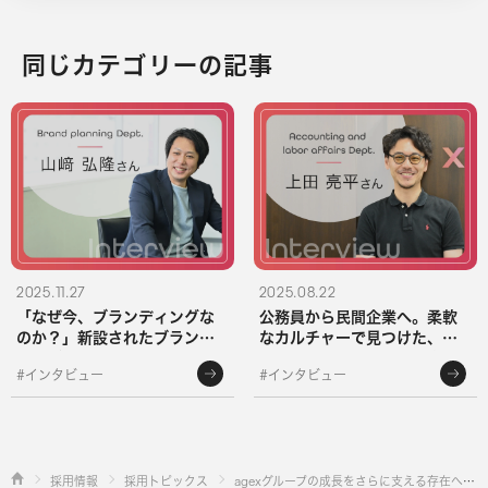
同じカテゴリーの記事
2025.11.27
2025.08.22
「なぜ今、ブランディングな
公務員から民間企業へ。柔軟
のか？」新設されたブランド
なカルチャーで見つけた、自
企画グループのGMが語る、
分らしい働き方——上田亮平
#インタビュー
#インタビュー
ACの未来と戦略
が語るキャリアの現在地
採用情報
採用トピックス
agexグループの成長をさらに支える存在へ。人事・組織開発支援グループGM秋吉康浩が語る、組織再編の裏側とは？