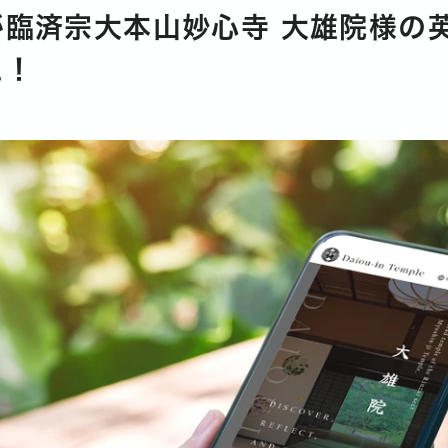
otoが臨済宗大本山妙心寺 大雄院様
た！