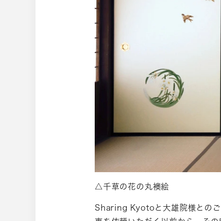
△千草の花の丸襖絵
Sharing Kyotoと大雄院様