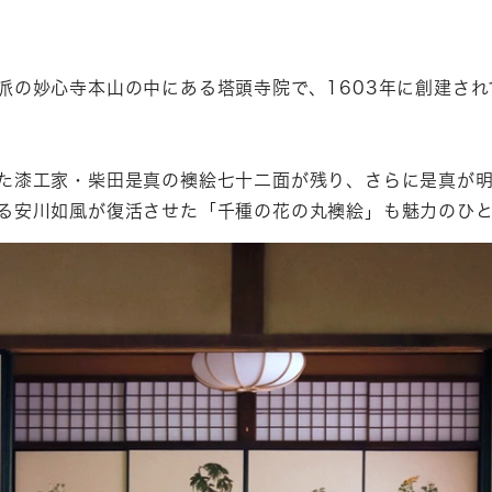
派の妙心寺本山の中にある塔頭寺院で、1603年に創建され
。
た漆工家・柴田是真の襖絵七十二面が残り、さらに是真が
る安川如風が復活させた「千種の花の丸襖絵」も魅力のひと