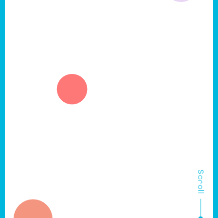
Scroll
京都のまちと企業の可能性を
もっと広げるために
様々な新しい事業に取り組んでいます。
株式会社Sharing Kyoto